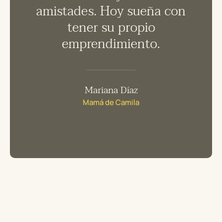
amistades. Hoy sueña con
un 
tener su propio
emprendimiento.
Mariana Díaz
Mamá de Camila
Sumá tu ayuda,